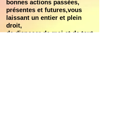
bonnes actions passées,
présentes et futures,vous
laissant un entier et plein
droit,
de disposer de moi et de tout
ce qui m’appartient,
sans exception, selon votre
bon plaisir,
à la plus grande gloire de
Dieu, dans le temps et
l’éternité.
Amen