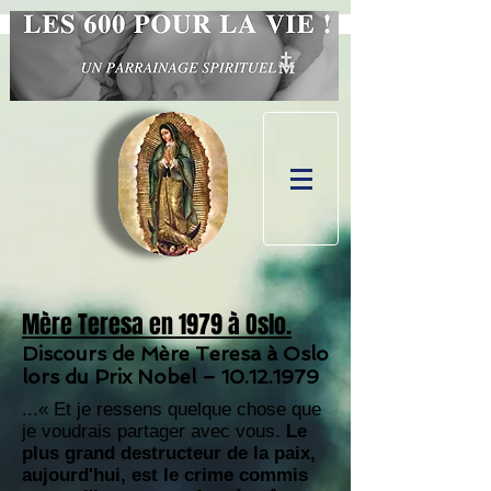
Mère Teresa en 1979 à Oslo.
Discours de Mère Teresa à Oslo
lors du Prix Nobel –
10.12.1979
...« Et je ressens quelque chose que
je voudrais partager avec vous.
Le
plus grand destructeur de la paix,
aujourd'hui, est le crime commis