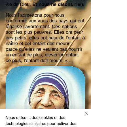
vie de Dieu.
Et nous ne disons rien.
Nous l'admettons pour nous
conformer aux vues des pays qui ont
légalisé l'avortement. Ces nations
sont les plus pauvres. Elles ont peur
des petits, elles ont peur de l'enfant à
naître et cet enfant doit mourir ;
parce qu'elles ne veulent pas nourrir
un enfant de plus, élever un enfant
de plus, l'enfant doit mourir »…
Nous utilisons des cookies et des
technologies similaires pour activer des