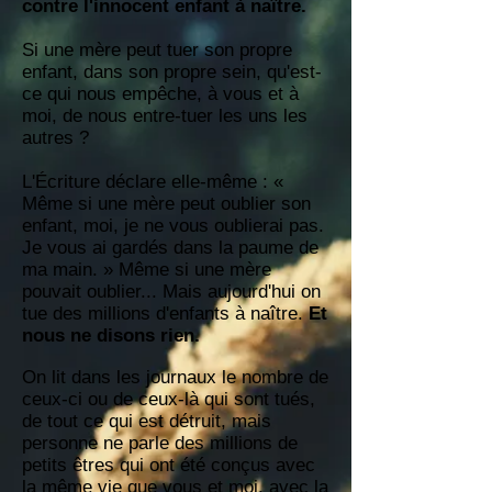
contre l'innocent enfant à naître.
Si une mère peut tuer son propre
enfant, dans son propre sein, qu'est-
ce qui nous empêche, à vous et à
moi, de nous entre-tuer les uns les
autres ?
L'Écriture déclare elle-même : «
Même si une mère peut oublier son
enfant, moi, je ne vous oublierai pas.
Je vous ai gardés dans la paume de
ma main. » Même si une mère
pouvait oublier... Mais aujourd'hui on
tue des millions d'enfants à naître.
Et
nous ne disons rien.
On lit dans les journaux le nombre de
ceux-ci ou de ceux-là qui sont tués,
de tout ce qui est détruit, mais
personne ne parle des millions de
petits êtres qui ont été conçus avec
la même vie que vous et moi, avec la