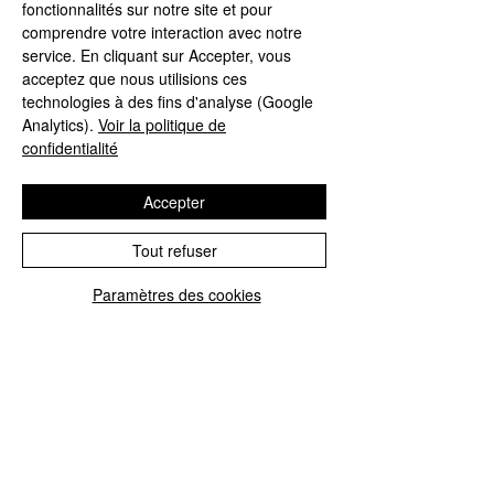
fonctionnalités sur notre site et pour
comprendre votre interaction avec notre
service. En cliquant sur Accepter, vous
acceptez que nous utilisions ces
technologies à des fins d'analyse (Google
Analytics).
Voir la politique de
confidentialité
Accepter
...«C'est pourquoi, aujourd'hui, en
présence de Sa Majesté et devant
Tout refuser
vous tous qui venez de pays
différents, je vous le demande :
Paramètres des cookies
prions tous d'avoir le courage de
défendre l'enfant à naître et de
donner à l'enfant la possibilité d'aimer
et d'être aimé. Et je pense qu'ainsi,
avec la grâce de Dieu, nous pourrons
apporter la paix dans le monde.»...