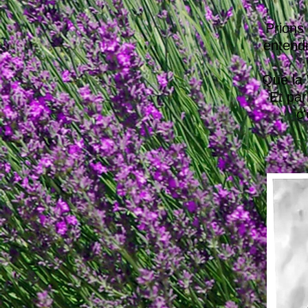
Prions
entendr
Que la V
Et par
c