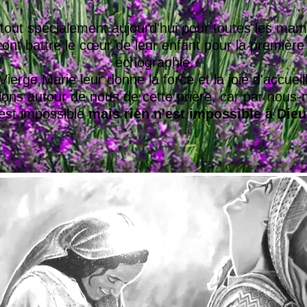
 tout spécialement aujourd'hui pour toutes les ma
ont battre le cœur de leur enfant pour la première 
échographie.
ierge Marie leur donne la force et la joie d'accueilli
lons autour de nous de cette prière, car par nou
'est impossible
mais rien n'est impossible à Dieu