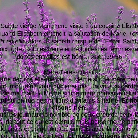
Sainte vierge Marie rend visite à sa cousine Élisab
quand Élisabeth entendit la salutation de Marie,
l'e
lit en elle
. Alors, Élisabeth remplie de l'Esprit Saint,
oix forte : « tu es bénie entre toutes les femmes, et
de tes entrailles est béni… »Lc1,39-56
Mère Térèsa disait
riture déclare elle-même : « Même si une mère peut
nt, moi, je ne vous oublierai pas. Je vous ai gardé
de ma main. » Même si une mère pouvait oublier.
rd'hui on tue des millions d'enfants à naître.
Et no
disons rien.
ans les journaux le nombre de ceux-ci ou de ceux-l
s, de tout ce qui est détruit, mais personne ne par
 de petits êtres qui ont été conçus avec la même v
moi, avec la vie de Dieu.
Et nous ne disons rien..