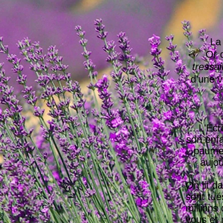
La 
Or 
tressail
d'une v
...L'Éc
son enfa
paume 
aujou
On lit d
sont tué
millions
vous et 