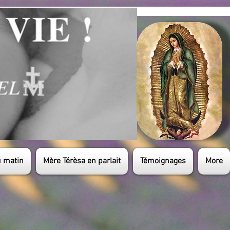
u matin
Mère Térèsa en parlait
Témoignages
More