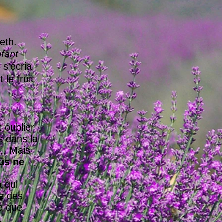
eth.
nfant
 s'écria
 le fruit
 oublier
s dans la
.. Mais
us ne
à qui
le des
ie que
.