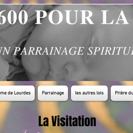
ame de Lourdes
Parrainage
les autres lois
Prière d
La Visitation