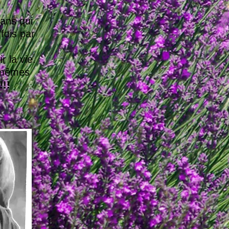
mans qui
fois par
r la vie.
s-mêmes
!!!