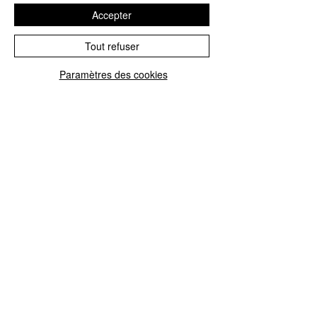
Accepter
Tout refuser
Dans la joie, la Foi, l'Espérance et la 
Paramètres des cookies
Charité, car rien n'est impossible à 
Dieu.
En union de prière pour 
la vie.
Commentaires