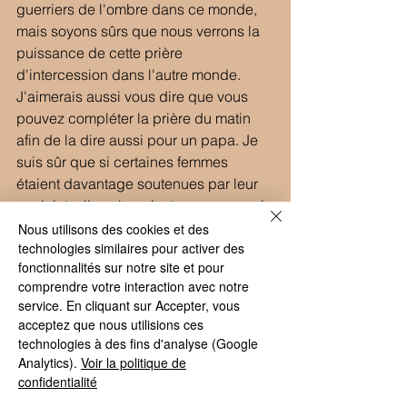
guerriers de l'ombre dans ce monde, 
mais soyons sûrs que nous verrons la 
puissance de cette prière 
d'intercession dans l'autre monde.
J'aimerais aussi vous dire que vous 
pouvez compléter la prière du matin 
afin de la dire aussi pour un papa. Je 
suis sûr que si certaines femmes 
étaient davantage soutenues par leur 
conjoint, elles n'auraient pas recours à 
l'avortement. Prions pour ces hommes 
Nous utilisons des cookies et des
technologies similaires pour activer des
pour qu'ils prennent leurs 
fonctionnalités sur notre site et pour
responsabilités et qu'ils soient des 
comprendre votre interaction avec notre
hommes debout. Nous pouvons les 
service. En cliquant sur Accepter, vous
confier à Saint-Joseph en disant tout 
acceptez que nous utilisions ces
simplement à la suite de la prière du 
technologies à des fins d'analyse (Google
matin : " Saint-Joseph, je te confie le 
Analytics).
Voir la politique de
papa de cet enfant, guide-le ! "  
confidentialité