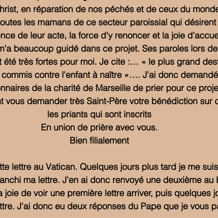
rist, en réparation de nos péchés et de ceux du monde 
e toutes les mamans de ce secteur paroissial qui désirent
nce de leur acte, la force d'y renoncer et la joie d'accueil
m'a beaucoup guidé dans ce projet. Ses paroles lors de
été très fortes pour moi. Je cite :… « le plus grand dest
e commis contre l'enfant à naître »…. J'ai donc demand
nnaires de la charité de Marseille de prier pour ce proje
vous demander très Saint-Père votre bénédiction sur ce
les priants qui sont inscrits
En union de prière avec vous.
Bien filialement
te lettre au Vatican. Quelques jours plus tard je me su
ranchi ma lettre. J'en ai donc renvoyé une deuxième au b
ma joie de voir une première lettre arriver, puis quelques 
ttre. J'ai donc eu deux réponses du Pape que je vous p