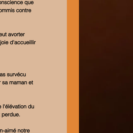
 conscience que 
commis contre 
ut avorter 
oie d'accueillir 
pas survécu 
ur sa maman et 
 l'élévation du 
t perdue.
ien-aimé notre 