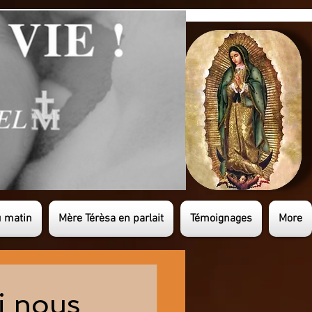
u matin
Mère Térèsa en parlait
Témoignages
More
i nous