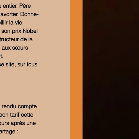
entier. Père 
 avorter. Donne-
lir la vie.
 son prix Nobel 
ructeur de la 
é aux sœurs 
t.
 site, sur tous 
is rendu compte 
on tarif cette 
jours après une 
artage :