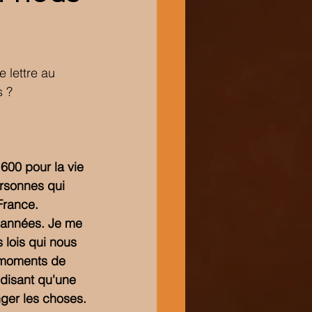
 lettre au 
s ?
 600 pour la vie 
ersonnes qui 
France.
s années. Je me 
lois qui nous 
 moments de 
disant qu'une 
nger les choses.