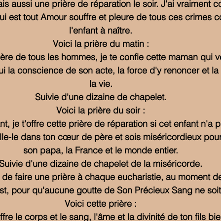
ais aussi une prière de réparation le soir. J'ai vraiment
i est tout Amour souffre et pleure de tous ces crimes 
l'enfant à naître.
Voici la prière du matin :
ère de tous les hommes, je te confie cette maman qui ve
i la conscience de son acte, la force d'y renoncer et la j
la vie.
Suivie d'une dizaine de chapelet.
Voici la prière du soir :
t, je t'offre cette prière de réparation si cet enfant n'a 
lle-le dans ton cœur de père et sois miséricordieux po
son papa, la France et le monde entier.
Suivie d'une dizaine de chapelet de la miséricorde.
l de faire une prière à chaque eucharistie, au moment de
st, pour qu'aucune goutte de Son Précieux Sang ne soi
Voici cette prière :
offre le corps et le sang, l'âme et la divinité de ton fils b