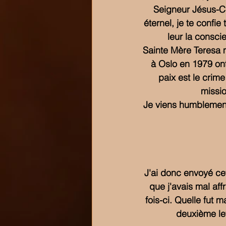
Seigneur Jésus-Ch
éternel, je te confi
leur la conscie
Sainte Mère Teresa 
à Oslo en 1979 ont 
paix est le crim
missio
Je viens humblement 
J'ai donc envoyé cet
que j'avais mal aff
fois-ci. Quelle fut 
deuxième le