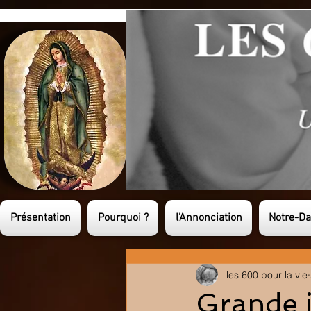
Présentation
Pourquoi ?
l'Annonciation
Notre-D
les 600 pour la vie
Grande j